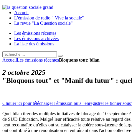
Accueil
L'émission de radio " Vive la sociale"
La revue "La Question sociale"
Les émissions récentes
Les émissions archivées
La liste des émissions
Accueil
Les émissions récentes
Bloquons tout: bilan
2 octobre 2025
"Bloquons tout" et "Manif du futur" : quel
Cliquer ici pour télécharger l'émission puis "enregistrer le fichier sous
Quel bilan tirer des multiple
s initiatives de blocage du 10 septembre
? 
de SUD Education. Malgré leur efficacité toute relative au regard des d
peut reconnaître qu'elles ont su catalyser la colère sous-jacente de lar
ont contribué à une repolitisation en entraînant dans l'action collectiv