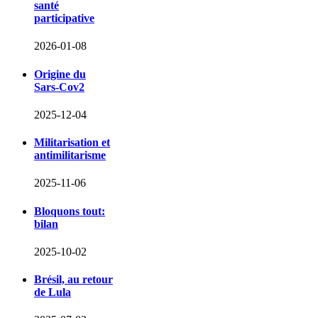
santé
participative
2026-01-08
Origine du
Sars-Cov2
2025-12-04
Militarisation et
antimilitarisme
2025-11-06
Bloquons tout:
bilan
2025-10-02
Brésil, au retour
de Lula