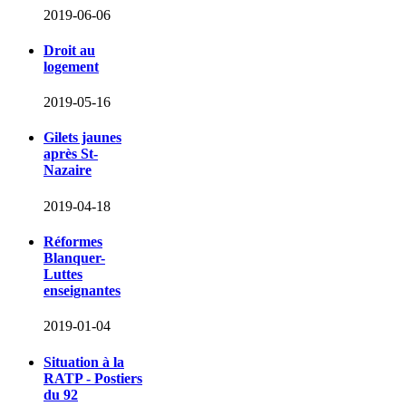
2019-06-06
Droit au
logement
2019-05-16
Gilets jaunes
après St-
Nazaire
2019-04-18
Réformes
Blanquer-
Luttes
enseignantes
2019-01-04
Situation à la
RATP - Postiers
du 92