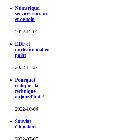
Numérique,
services sociaux
et de soin
2022-12-01
EDF et
nucléaire mal en
point
2022-11-03
Pourquoi
critiquer la
technique
aujourd'hui ?
2022-10-06
Sauviat-
Cingolani
2022-07-07